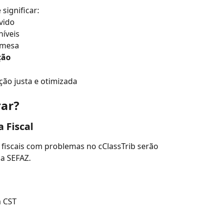
significar:
vido
níveis
 mesa
ção
ação justa e otimizada
rar?
 Fiscal
s fiscais com problemas no cClassTrib serão 
la SEFAZ.
a CST