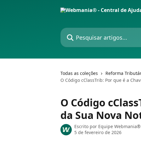
Passar para o conteúdo principal
Pesquisar artigos...
Todas as coleções
Reforma Tributár
O Código cClassTrib: Por que é a Chav
O Código cClass
da Sua Nova Not
Escrito por
Equipe Webmania® 
5 de fevereiro de 2026