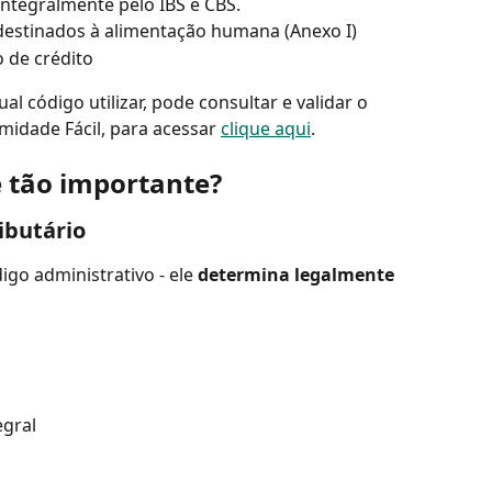
 integralmente pelo IBS e CBS.
destinados à alimentação humana (Anexo I)
 de crédito
l código utilizar, pode consultar e validar o 
midade Fácil, para acessar 
clique aqui
.
é tão importante?
ibutário
go administrativo - ele 
determina legalmente
egral