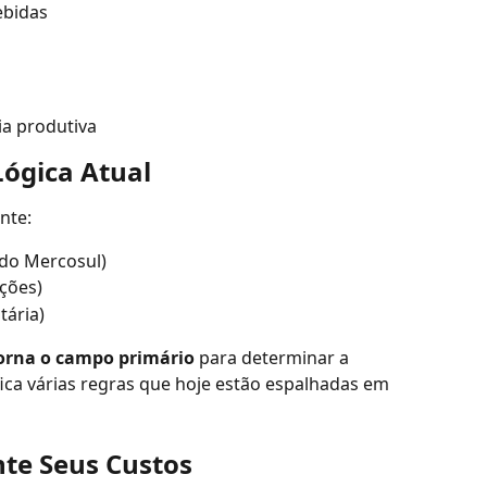
ebidas
ia produtiva
Lógica Atual
nte:
o Mercosul)
ções)
tária)
torna o campo primário
 para determinar a 
ifica várias regras que hoje estão espalhadas em 
te Seus Custos