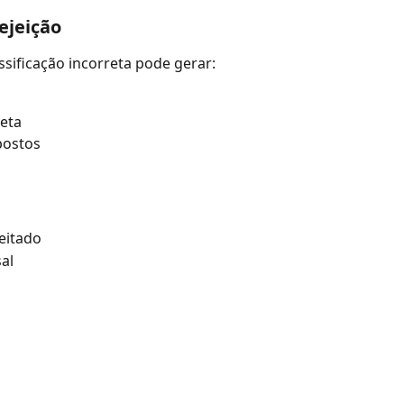
ejeição
ssificação incorreta pode gerar:
eta
postos
eitado
al