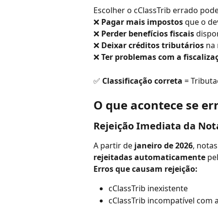
Escolher o cClassTrib errado pode 
❌ 
Pagar mais impostos
 que o de
❌ 
Perder benefícios fiscais
 dispo
❌ 
Deixar créditos tributários
 na
❌ 
Ter problemas com a fiscaliza
✅ 
Classificação correta
 = Tribut
O que acontece se er
Rejeição Imediata da Nota
A partir de 
janeiro de 2026
, nota
rejeitadas automaticamente
 pe
Erros que causam rejeição:
cClassTrib inexistente
cClassTrib incompatível com 