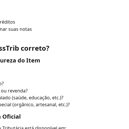
réditos
nar suas notas
ssTrib correto?
tureza do Item
o?
 ou revenda?
lado (saúde, educação, etc.)?
cial (orgânico, artesanal, etc.)?
 Oficial
 Tributária está disponível em: