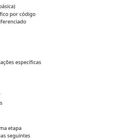
básica)
fico por código
iferenciado
rações específicas
r
as
uma etapa
pas seguintes