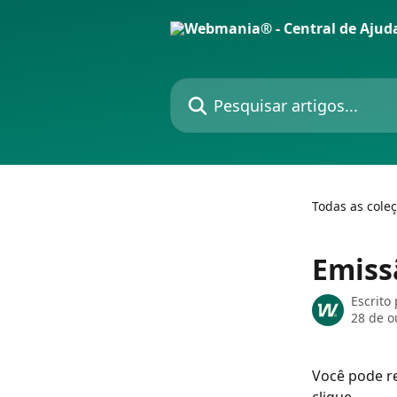
Passar para o conteúdo principal
Pesquisar artigos...
Todas as cole
Emiss
Escrito
28 de o
Você pode r