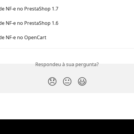
de NF-e no PrestaShop 1.7
de NF-e no PrestaShop 1.6
de NF-e no OpenCart
Respondeu à sua pergunta?
😞
😐
😃